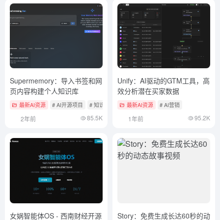
Supermemory：导入书签和网
Unify：AI驱动的GTM工具，高
页内容构建个人知识库
效分析潜在买家数据
最新AI资源
# AI开源项目
# 知识检索与RAG框架
最新AI资源
# AI营销
85.5K
95.2K
2年前
1年前
女娲智能体OS - 西南财经开源
Story：免费生成长达60秒的动