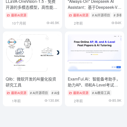
LLaVA-OneVision-1.5 - 免费
"Always-On" Deepseek AI
开源的多模态模型，高性能多
Assistant：基于Deepseek-V3
模态理解
打造智能语音交互系统
最新AI资源
最新AI资源
# AI开源项目
# 多模
46.9K
84K
10个月前
2年前
Qlib：微软开发的AI量化投资
ExamFul.AI：智能备考助手，
研究工具
助力AP、IB和A-Level考试，
历年真题/论文和AI智能辅导
最新AI资源
# AI开源项目
# AI金融数据分析
最新AI资源
# AI教育工具
130.8K
85.9K
1年前
2年前