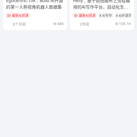
Egocentric-10K - Build AI开源
Refly：基于自由画布上流程编
的第一人称视角机器人数据集
排的AI写作平台，自动化生成
文章
最新AI资源
最新AI资源
# AI写作
# AI开源项目
48K
108.1K
9个月前
2年前