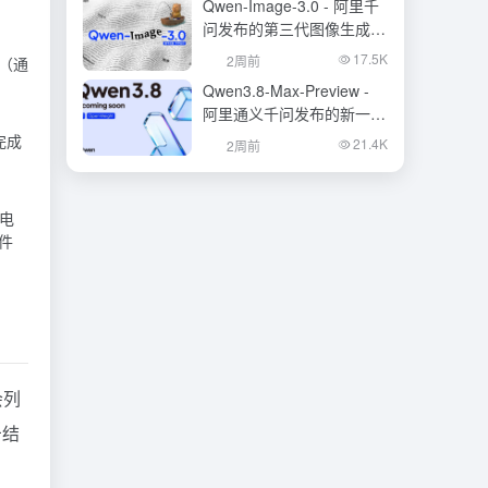
Qwen-Image-3.0 - 阿里千
问发布的第三代图像生成基
础模型
17.5K
2周前
本（通
Qwen3.8-Max-Preview -
阿里通义千问发布的新一代
旗舰大模型
完成
21.4K
2周前
的电
件
会列
击结