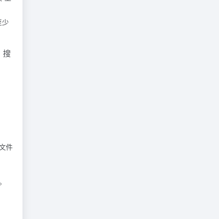
至少
。搜
文件
。