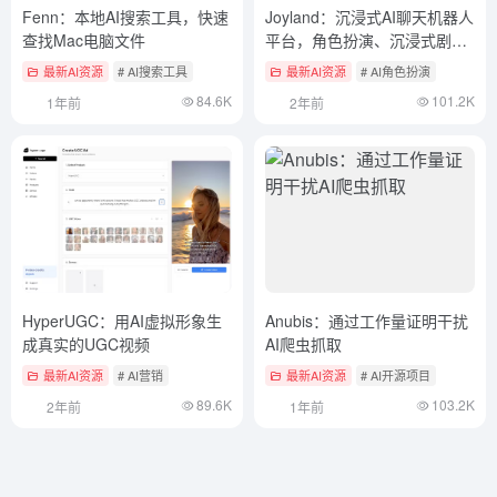
Fenn：本地AI搜索工具，快速
Joyland：沉浸式AI聊天机器人
查找Mac电脑文件
平台，角色扮演、沉浸式剧
情、虚拟陪伴
最新AI资源
# AI搜索工具
最新AI资源
# AI角色扮演
84.6K
101.2K
1年前
2年前
HyperUGC：用AI虚拟形象生
Anubis：通过工作量证明干扰
成真实的UGC视频
AI爬虫抓取
最新AI资源
# AI营销
最新AI资源
# AI开源项目
89.6K
103.2K
2年前
1年前