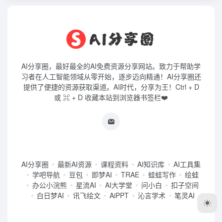
AI分享圈，最好最全的AI免费资源分享网站。致力于帮助学
习者在人工智能领域从零开始，逐步迈向精通！AI分享圈还
提供了便捷的资源获取渠道。AI时代，分享为王！Ctrl + D
或 ⌘ + D 收藏本站到浏览器书签栏❤️
AI分享圈
最新AI资源
课程资料
AI知识库
AI工具集
学吧导航
豆包
即梦AI
TRAE
蛙蛙写作
绘蛙
办公小浣熊
星流AI
AI大学堂
问小白
扣子空间
白日梦AI
讯飞绘文
AiPPT
沁言学术
笔灵AI