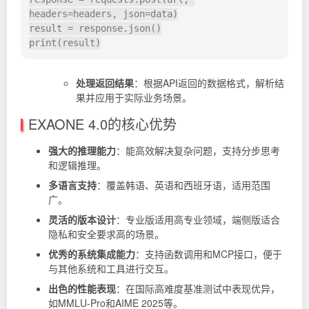
headers
=
headers
,
 json
=
data
)
result 
=
 response
.
json
(
)
print
(
result
)
处理返回结果
：根据API返回的数据格式，解析结
果并应用于实际业务场景。
EXAONE 4.0的核心优势
强大的推理能力
：能高效解决复杂问题，支持分步思考
和逻辑推理。
多语言支持
：覆盖韩语、英语和西班牙语，适用范围
广。
灵活的版本设计
：专业版适用高专业领域，端侧版适合
隐私和安全要求高的场景。
优秀的系统集成能力
：支持函数调用和MCP接口，便于
与其他系统和工具进行交互。
出色的性能表现
：在国际高难度基准测试中表现优异，
如MMLU-Pro和AIME 2025等。