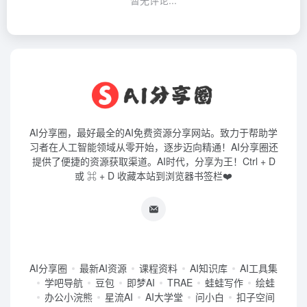
AI分享圈，最好最全的AI免费资源分享网站。致力于帮助学
习者在人工智能领域从零开始，逐步迈向精通！AI分享圈还
提供了便捷的资源获取渠道。AI时代，分享为王！Ctrl + D
或 ⌘ + D 收藏本站到浏览器书签栏❤️
AI分享圈
最新AI资源
课程资料
AI知识库
AI工具集
学吧导航
豆包
即梦AI
TRAE
蛙蛙写作
绘蛙
办公小浣熊
星流AI
AI大学堂
问小白
扣子空间