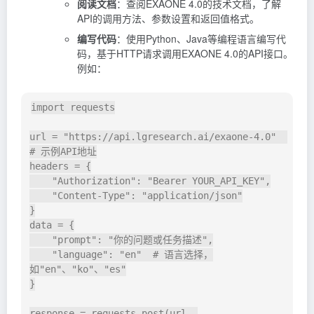
阅读文档
：查阅EXAONE 4.0的技术文档，了解
API的调用方法、参数设置和返回值格式。
编写代码
：使用Python、Java等编程语言编写代
码，基于HTTP请求调用EXAONE 4.0的API接口。
例如：
import
 requests

url 
=
"https://api.lgresearch.ai/exaone-4.0"
# 示例API地址
headers 
=
{
"Authorization"
:
"Bearer YOUR_API_KEY"
,
"Content-Type"
:
"application/json"
}
data 
=
{
"prompt"
:
"你的问题或任务描述"
,
"language"
:
"en"
# 语言选择，
如"en"、"ko"、"es"
}
response 
=
 requests
.
post
(
url
,