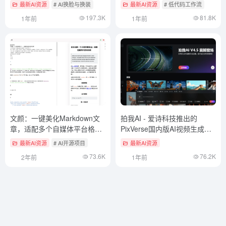
频换脸
最新AI资源
# AI换脸与换装
最新AI资源
# 低代码工作流
197.3K
81.8K
1年前
1年前
文颜：一键美化Markdown文
拍我AI - 爱诗科技推出的
章，适配多个自媒体平台格式
PixVerse国内版AI视频生成平
（开源本地客户端）
台
最新AI资源
# AI开源项目
最新AI资源
73.6K
76.2K
2年前
1年前