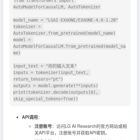
from
 transformers 
import
AutoModelForCausalLM
,
 AutoTokenizer

model_name 
=
"LGAI-EXAONE/EXAONE-4.0-1.2B"
tokenizer 
=
AutoTokenizer
.
from_pretrained
(
model_name
)
model 
=
AutoModelForCausalLM
.
from_pretrained
(
model_na
me
)
input_text 
=
"你的输入文本"
inputs 
=
 tokenizer
(
input_text
,
return_tensors
=
"pt"
)
outputs 
=
 model
.
generate
(
**
inputs
)
print
(
tokenizer
.
decode
(
outputs
[
0
]
,
skip_special_tokens
=
True
)
)
API调用
：
注册账号
：访问LG AI Research的官方网站或相
关API平台，注册账号并获取API密钥。