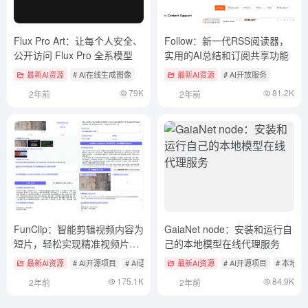
Flux Pro Art：让每个人安全、
Follow：新一代RSS阅读器，
公开访问 Flux Pro 全系模型
实用的AI总结和订阅共享功能
最新AI资源
# AI在线生成图像
最新AI资源
# AI开放服务
79K
81.2K
2年前
2年前
FunClip：智能剪辑视频内容为
GaiaNet node：安装和运行自
短片，轻松实现精准视频片段
己的本地模型在线代理服务
提取/裁剪
最新AI资源
# AI开源项目
# AI语音转文本
最新AI资源
# AI音视频编辑
# AI开源项目
# 本地
175.1K
84.9K
2年前
2年前