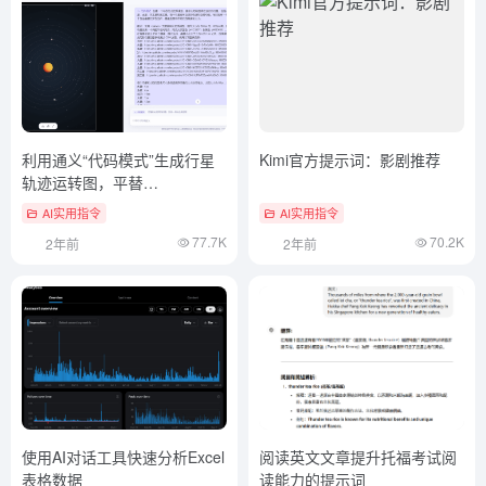
利用通义“代码模式”生成行星
Kimi官方提示词：影剧推荐
轨迹运转图，平替
Artifacts/canva
AI实用指令
AI实用指令
77.7K
70.2K
2年前
2年前
使用AI对话工具快速分析Excel
阅读英文文章提升托福考试阅
表格数据
读能力的提示词