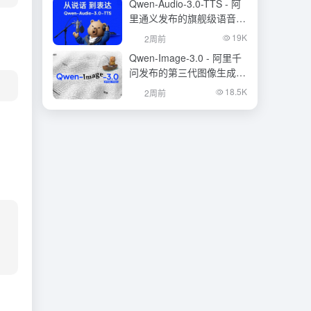
Qwen-Audio-3.0-TTS - 阿
里通义发布的旗舰级语音合
成大模型
19K
2周前
Qwen-Image-3.0 - 阿里千
问发布的第三代图像生成基
础模型
18.5K
2周前