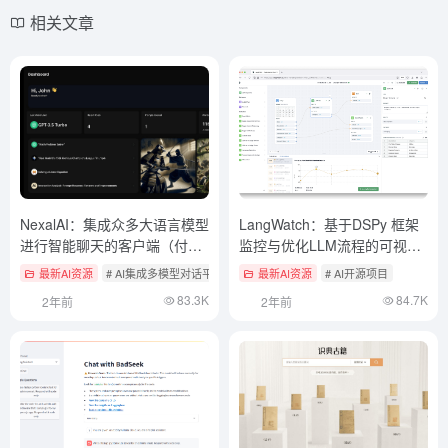
相关文章
NexalAI：集成众多大语言模型
LangWatch：基于DSPy 框架
进行智能聊天的客户端（付
监控与优化LLM流程的可视化
费）
工具
最新AI资源
# AI集成多模型对话平台
最新AI资源
# AI开源项目
83.3K
84.7K
2年前
2年前