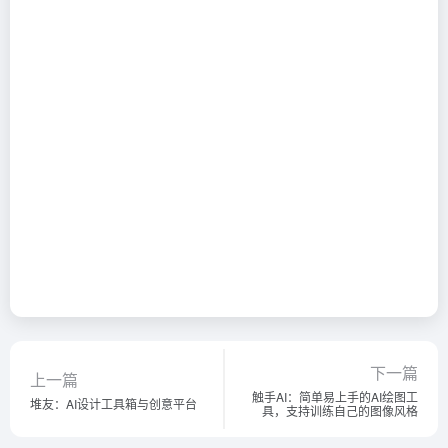
下一篇
上一篇
触手AI：简单易上手的AI绘图工
堆友：AI设计工具箱与创意平台
具，支持训练自己的图像风格