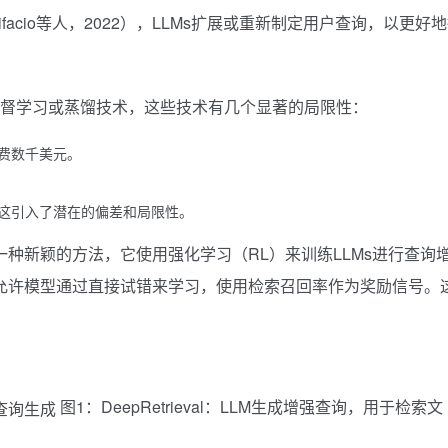
acio等人，2022），LLMs扩展或重新制定用户查询，以更好
监督学习或蒸馏技术，这些技术有几个显著的局限性：
费数千美元。
这引入了潜在的偏差和局限性。
，这是一种新颖的方法，它使用强化学习（RL）来训练LLMs进行查询
eval允许模型通过直接试错来学习，使用检索召回率作为奖励信号。
图1：DeepRetrieval：LLM生成增强查询，用于检索文