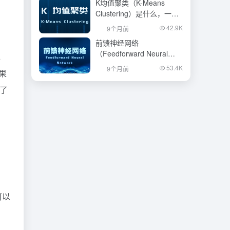
K均值聚类（K-Means
Clustering）是什么，一文
看懂
42.9K
9个月前
前馈神经网络
（Feedforward Neural
，
Network）是什么，一文看
53.4K
9个月前
果
懂
了
可以