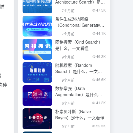
Architecture Search）是什
地捕
么，一文看懂
47.5K
7个月前
条件生成对抗网络
（Conditional Generative
Adversarial Network）是什
44.1K
7个月前
么，一文看懂
网格搜索（Grid Search）
是什么，一文看懂
46.2K
9个月前
随机搜索（Random
Search）是什么，一文看
增
懂
46.6K
9个月前
这种
数据增强（Data
Augmentation）是什么，
一文看懂
41.2K
9个月前
朴素贝叶斯（Naive
Bayes）是什么，一文看懂
52.3K
9个月前