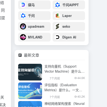
步结
袋马
千问AIPPT
，同
千问
Laper
索提
upadream
seko
MVLAND
Digen AI
最新文章
支持向量机（Support
Vector Machine）是什么，
一文看懂
44.6K
7个月前
评估指标（Evaluation
Metrics）是什么，一文看
懂
于关
40.2K
7个月前
神经网络架构搜索（Neural
解决