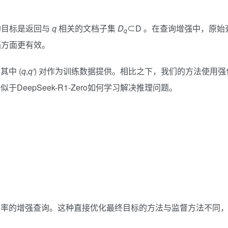
的目标是返回与
q
相关的文档子集
D
⊂D 。在查询增强中，原始
q
档方面更有效。
中 (
q
,
q'
) 对作为训练数据提供。相比之下，我们的方法使用强
eepSeek-R1-Zero如何学习解决推理问题。
回率的增强查询。这种直接优化最终目标的方法与监督方法不同