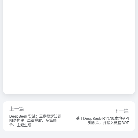
上一篇
下一篇
DeepSeek 实战：三步搞定知识
基于DeepSeek-R1实现本地/API
图谱构建 - 单篇提取、多篇融
知识库，并接入微信BOT
合、主题生成