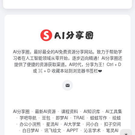
AI分享圈，最好最全的AI免费资源分享网站。致力于帮助学
习者在人工智能领域从零开始，逐步迈向精通！AI分享圈还
提供了便捷的资源获取渠道。AI时代，分享为王！Ctrl + D
或 ⌘ + D 收藏本站到浏览器书签栏❤️
AI分享圈
最新AI资源
课程资料
AI知识库
AI工具集
学吧导航
豆包
即梦AI
TRAE
蛙蛙写作
绘蛙
办公小浣熊
星流AI
AI大学堂
问小白
扣子空间
白日梦AI
讯飞绘文
AiPPT
沁言学术
笔灵AI