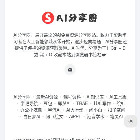
AI分享圈，最好最全的AI免费资源分享网站。致力于帮助学
习者在人工智能领域从零开始，逐步迈向精通！AI分享圈还
提供了便捷的资源获取渠道。AI时代，分享为王！Ctrl + D
或 ⌘ + D 收藏本站到浏览器书签栏❤️
AI分享圈
最新AI资源
课程资料
AI知识库
AI工具集
学吧导航
豆包
即梦AI
TRAE
蛙蛙写作
绘蛙
办公小浣熊
星流AI
AI大学堂
问小白
扣子空间
白日梦AI
讯飞绘文
AiPPT
沁言学术
笔灵AI
Copyright © 2026
AI分享圈
皖ICP备2024051185号-11