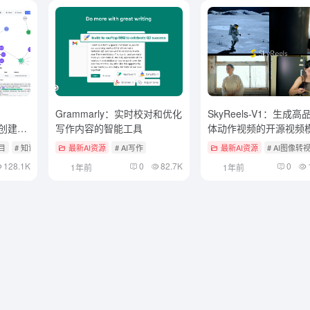
Grammarly：实时校对和优化
SkyReels-V1：生成
：创建和
写作内容的智能工具
体动作视频的开源视频
台，
项目
# 知识图谱
最新AI资源
# AI写作
最新AI资源
# AI图像转
128.1K
0
82.7K
0
1年前
1年前