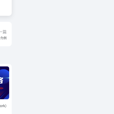
一篇
y为例
ork）