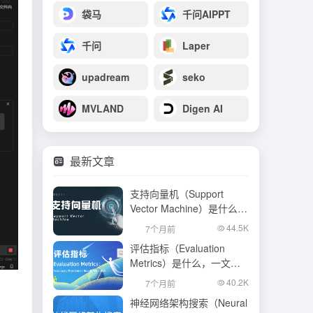
袋马
千问AIPPT
千问
Laper
upadream
seko
MVLAND
Digen AI
最新文章
支持向量机（Support
Vector Machine）是什么，
一文看懂
44.5K
7个月前
评估指标（Evaluation
Metrics）是什么，一文看
懂
40.2K
7个月前
神经网络架构搜索（Neural