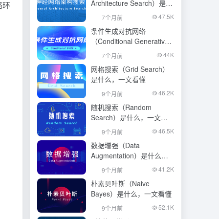
Architecture Search）是什
络环
么，一文看懂
47.5K
7个月前
条件生成对抗网络
（Conditional Generative
Adversarial Network）是什
44K
7个月前
么，一文看懂
网格搜索（Grid Search）
是什么，一文看懂
46.2K
9个月前
随机搜索（Random
Search）是什么，一文看
懂
46.5K
9个月前
数据增强（Data
Augmentation）是什么，
一文看懂
41.2K
9个月前
朴素贝叶斯（Naive
Bayes）是什么，一文看懂
52.1K
9个月前