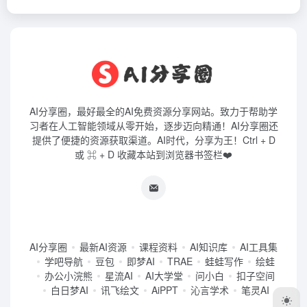
AI分享圈，最好最全的AI免费资源分享网站。致力于帮助学
习者在人工智能领域从零开始，逐步迈向精通！AI分享圈还
提供了便捷的资源获取渠道。AI时代，分享为王！Ctrl + D
或 ⌘ + D 收藏本站到浏览器书签栏❤️
AI分享圈
最新AI资源
课程资料
AI知识库
AI工具集
学吧导航
豆包
即梦AI
TRAE
蛙蛙写作
绘蛙
办公小浣熊
星流AI
AI大学堂
问小白
扣子空间
白日梦AI
讯飞绘文
AiPPT
沁言学术
笔灵AI