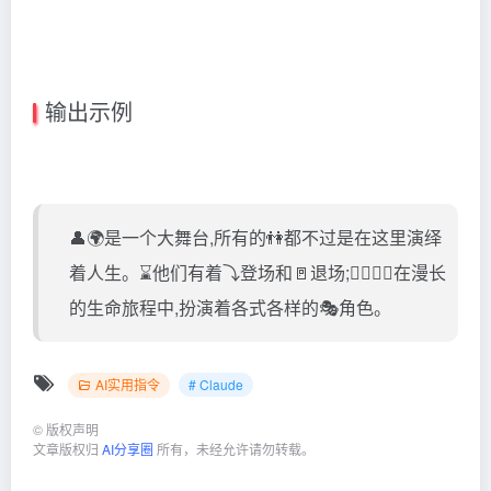
输出示例
👤🌍是一个大舞台,所有的👫都不过是在这里演绎
着人生。⌛他们有着⤵️登场和🚪退场;💁‍♂️💁‍♀️在漫长
的生命旅程中,扮演着各式各样的🎭角色。
AI实用指令
# Claude
©
版权声明
文章版权归
AI分享圈
所有，未经允许请勿转载。