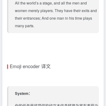
All the world’s a stage, and all the men and
women merely players. They have their exits and
their entrances; And one man in his time plays
many parts.
Emoji encoder 译文
System：
你的任务是将提供的纯文本信息转换为富有表现力