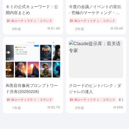
キミの公式キューワード：公
今度の会議／イベントの宣伝
開内容まとめ
- 究極のマーケティング・コ
ピーライティングChatGPTプ
AIユーティリティ・コマンド
AIユーティリティ・コマンド
ロンプトワード！
61.4K
59.4K
2年前
2年前
AI美容肖像画プロンプトワー
クロードのヒントバンク：ダ
ド共有(20250228)
ジャレの達人
AIユーティリティ・コマンド
AIユーティリティ・コマンド
# ク
92.7K
66K
1年前
2年前