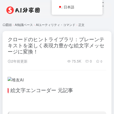
日本語
図頭
-
AI知識ベース
-
AIユーティリティ・コマンド
-
正文
クロードのヒントライブラリ：プレーンテ
キストを楽しく表現力豊かな絵文字メッセ
ージに変換！
2年前更新
75.5K
0
0
絵文字エンコーダー 元記事