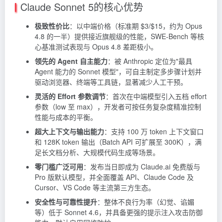
Claude Sonnet 5的核心优势
极致性价比
：以中端价格（标准期 $3/$15，约为 Opus
4.8 的一半）提供接近旗舰级的性能，SWE-Bench 等核
心基准测试表现与 Opus 4.8 差距极小。
领先的 Agent 自主能力
：被
Anthropic
定位为"最具
Agent 能力的 Sonnet 模型"，可自主制定多步骤计划并
驱动浏览器、终端等工具链，显著减少人工干预。
灵活的 Effort 参数调节
：首次在中端模型引入五档 effort
参数（low 至 max），开发者可按任务复杂度精准控制
性能与成本的平衡。
超大上下文与输出能力
：支持 100 万 token 上下文窗口
和 128K token 输出（Batch API 可扩展至 300K），满
足长文档分析、大规模代码生成等场景。
零门槛广泛可用
：发布当日即成为 Claude.ai 免费版与
Pro 版默认模型，并全面覆盖 API、Claude Code 及
Cursor、VS Code 等主流第三方生态。
安全性与可靠性提升
：整体不良行为率（幻觉、谄媚
等）低于 Sonnet 4.6，并具备更强的提示注入攻击防御