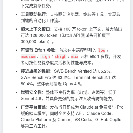
下完成复杂任务。
工具驱动执行
：支持驱动浏览器、终端等工具，实现端
到端的自动化工作流。
超大上下文窗口
：支持 100 万 token 上下文，最大输出
可达 128,000 token（Batch API 测试头可扩展至
300,000 token）。
可调节 Effort 参数
：首次在中端模型引入
/
low
/
/
/
五档 effort 参数，开发
medium
high
xhigh
max
者可按任务复杂度灵活权衡性能与成本。
接近旗舰的性能
：SWE-Bench Verified 达 85.2%、
SWE-Bench Pro 达 63.2%、Terminal-Bench 2.1 达
80.4%，整体表现接近 Opus 4.8。
增强安全性
：整体不良行为率（幻觉、谄媚等）低于
Sonnet 4.6，并具备更强的提示注入攻击防御能力。
广泛平台覆盖
：发布当日即成为 Claude.ai 免费版与 Pro
版的默认模型，同时全面支持 API、Claude Code、
Claude Platform 及 Cursor、VS Code、GitHub
Copilot
等第三方工具。