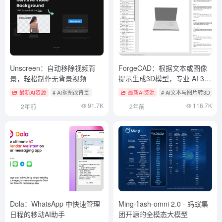
Unscreen：自动移除视频背
ForgeCAD：根据文本或图像
景，轻松制作无背景视频
提示生成3D模型，专业 AI 3D
建模工具
最新AI资源
# AI抠图改背景
最新AI资源
# AI文本与图片转3D
91.7K
116.7K
2年前
2年前
Dola：WhatsApp 中快速管理
Ming-flash-omni 2.0 - 蚂蚁集
日程的移动AI助手
团开源的全模态大模型