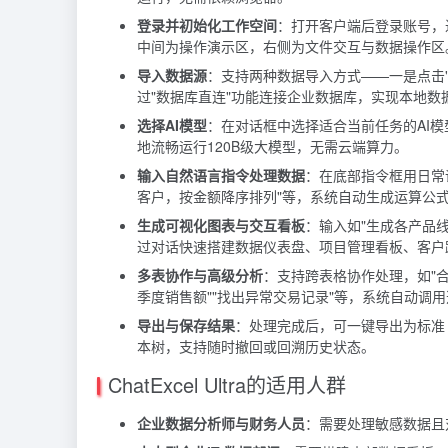
登录并初始化工作空间
：打开客户端后登录账号，进
中间为操作演示区，右侧为文件交互与数据操作区
导入数据源
：支持两种数据导入方式——一是点击"上传
过"数据库直连"功能连接企业数据库，实现本地数
选择AI模型
：在对话框中选择适合当前任务的AI模型，U
地流畅运行120B级大模型，无需云端算力。
输入自然语言指令处理数据
：在底部指令框用日常
客户，按金额降序排列"等，系统自动生成运算公
生成可视化图表与交互看板
：输入如"生成各产品线
过对话快速搭建数据仪表盘、项目管理看板、客户
多表协作与高级分析
：支持跨表格协作处理，如"合
季度销售额""找出异常交易记录"等，系统自动调
导出与保存结果
：处理完成后，可一键导出为标准 
本树，支持随时撤回或回溯历史状态。
ChatExcel Ultra的适用人群
企业数据分析师与财务人员
：需要处理敏感数据且