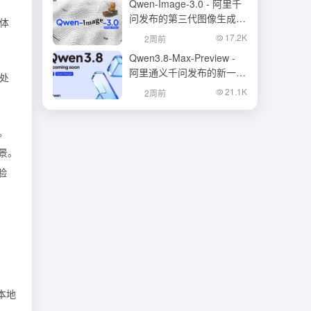
Qwen-Image-3.0 - 阿里千
问发布的第三代图像生成基
一体
础模型
17.2K
2周前
Qwen3.8-Max-Preview -
阿里通义千问发布的新一代
可处
旗舰大模型
21.1K
2周前
。
景。
验
本地