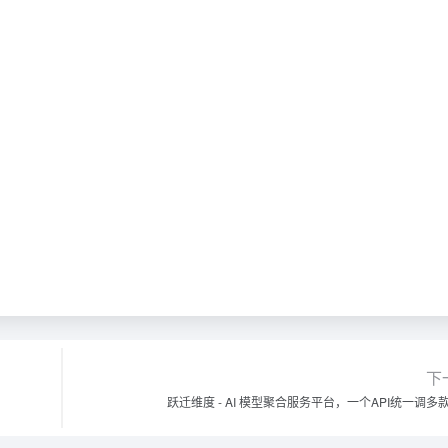
下
跃迁维度 - AI 模型聚合服务平台，一个API统一调多