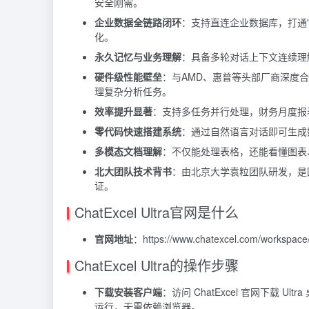
安全刚需。
企业数据全链路闭环
：支持直连企业数据库，打通"
化。
永久记忆与业务理解
：具备多轮对话上下文连续理
硬件级性能壁垒
：与AMD、惠普等头部厂商深度合
理复杂分析任务。
效率提升显著
：支持多任务并行处理，财务月度报
零代码快速搭建系统
：通过自然语言对话即可生成
多模态文档理解
：不仅能处理表格，还能看懂图表
北大团队技术背书
：由北京大学袁粒团队研发，是
证。
ChatExcel Ultra官网是什么
官网地址
：https://www.chatexcel.com/workspace
ChatExcel Ultra的操作步骤
下载安装客户端
：访问 ChatExcel 官网下载
运行，无需依赖浏览器。