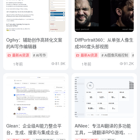
Ogilvy：辅助创作高转化文案
DiffPortrait360：从单张人像生
的AI写作编辑器
成360度头部视图
最新AI资源
# AI写作
最新AI资源
# AI图像风格控制
# A
81.9K
91.2K
1年前
1年前
Glean：企业级AI能力整合平
AiNiee：专注AI翻译的多功能
台，生成、搜索与集成企业物
工具，一键翻译RPG游戏、
料，自动化工作场景流程
Epub/TXT小说/Srt Lrc字幕