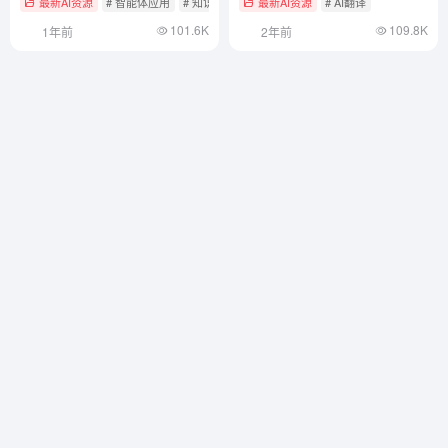
最新AI资源
# 智能体应用
# 知识检索与RAG框架
最新AI资源
# AI翻译
101.6K
109.8K
1年前
2年前