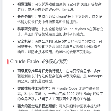
视觉理解
：可仅凭游戏截图通关《宝可梦 火红》等复杂
游戏，或从截图还原Web应用源代码。
长任务执行
：支持百万级token的长上下文处理，持久记
忆能力使长任务中保持聚焦和性能提升。
科学研究辅助
：其安全解除版Claude Mythos 5在药物设
计、基因组学等领域展现出加速科研的能力。
安全机制
：面向公众的Fable 5内置严格安全分类器，对
网络安全、生物化学等高风险请求自动降级为旧版模型
响应，以防止技术滥用，约95%的会话不受影响。
Claude Fable 5的核心优势
顶级复杂推理与任务执行能力
：在需要深度思考、多步
骤规划和长时专注的复杂任务中表现卓越，是
Anthropic
向公众开放的最强模型。
突破性软件工程能力
：在 FrontierCode 评测中得分最
高；Stripe 实测中，一天内完成 5000 万行 Ruby 代码库
的全局迁移，相当于人工团队两个多月的工作量。
强大的视觉与多模态理解
：可从详细科学图表中提取精
确数据，仅凭截图重建网页应用源代码；甚至仅用视觉