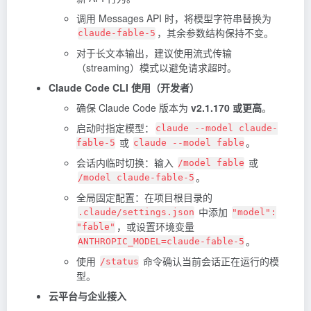
调用 Messages API 时，将模型字符串替换为
，其余参数结构保持不变。
claude-fable-5
对于长文本输出，建议使用流式传输
（streaming）模式以避免请求超时。
Claude Code CLI 使用（开发者）
确保
Claude Code
版本为
v2.1.170 或更高
。
启动时指定模型：
claude --model claude-
或
。
fable-5
claude --model fable
会话内临时切换：输入
或
/model fable
。
/model claude-fable-5
全局固定配置：在项目根目录的
中添加
.claude/settings.json
"model":
，或设置环境变量
"fable"
。
ANTHROPIC_MODEL=claude-fable-5
使用
命令确认当前会话正在运行的模
/status
型。
云平台与企业接入