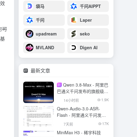
高效
袋马
千问AIPPT
千问
Laper
它可
upadream
seko
I基
MVLAND
Digen AI
最新文章
Qwen 3.8-Max - 阿里巴
新
巴通义千问发布的旗舰级大
模型
1.9K
14小时前
Qwen-Audio-3.0-ASR-
Flash - 阿里通义千问发布
的语音识别大模型
17K
7天前
MiniMax H3 - 稀宇科技