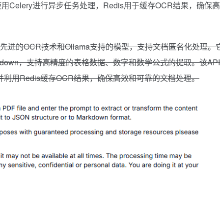
使用Celery进行异步任务处理，Redis用于缓存OCR结果，确保
I，使用最先进的OCR技术和Ollama支持的模型，支持文档匿名化处理。
kdown，支持高精度的表格数据、数字和数学公式的提取。该AP
理，并利用Redis缓存OCR结果，确保高效和可靠的文档处理。