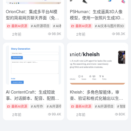
OrionChat：集成多平台AI模
PSHuman：生成逼真3D人像
型的简易网页聊天界面（免部
模型，使用一张照片生成3D人
署）
建模
最新AI资源
# AI开源项目
# AI本地化聊天应用
最新AI资源
# AI文本与图片转3D
98.9K
98.3K
2年前
2年前
AI ContentCraft：生成短故
Kheish：多角色智能体，审
事、对话脚本、配音、配图的
查、验证和格式化输出以生成
多功能AI内容创作工具
高质量结果
最新AI资源
# AI写作
# AI开源项目
最新AI资源
# AI开源项目
# 智能
99.4K
80K
2年前
2年前