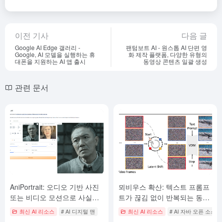
이전 기사
다음 글
Google AI Edge 갤러리 -
팬텀보트 AI - 원스톱 AI 단편 영
Google, AI 모델을 실행하는 휴
화 제작 플랫폼, 다양한 유형의
대폰을 지원하는 AI 앱 출시
동영상 콘텐츠 일괄 생성
관련 문서
AniPortrait: 오디오 기반 사진
뫼비우스 확산: 텍스트 프롬프
또는 비디오 모션으로 사실적
트가 끊김 없이 반복되는 동영
인 디지털 사람 음성 비디오를
상 생성
최신 AI 리소스
# AI 디지털 맨
최신 AI 리소스
# AI 자바 오픈 소스
생성합니다.