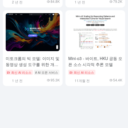
84.8K
79.2K
2 년 전
1 년 전
미토크롬의 빅 모델: 이미지 및
Mini-o3 - 바이트, HKU 공동 오
동영상 생성 도구를 위한 개방
픈 소스 시각적 추론 모델
형 플랫폼
최신 AI 리소스
# AI 오픈 서비스
최신 AI 리소스
95.3K
54.4K
1 년 전
11개월 전