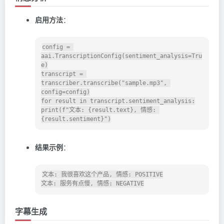
启用方法
：
config = 
aai.TranscriptionConfig(sentiment_analysis=Tru
e)

transcript = 
transcriber.transcribe("sample.mp3", 
config=config)

for result in transcript.sentiment_analysis:

print(f"文本: {result.text}, 情感: 
结果示例
：
文本: 我很喜欢这个产品, 情感: POSITIVE

字幕生成