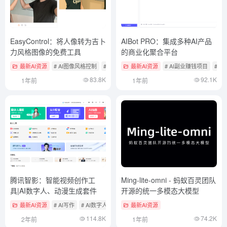
EasyControl：将人像转为吉卜
AIBot PRO：集成多种AI产品
力风格图像的免费工具
的商业化聚合平台
最新AI资源
# AI图像风格控制
# AI开源项目
最新AI资源
# AI副业赚钱项目
# A
83.8K
92.1K
1年前
1年前
腾讯智影：智能视频创作工
Ming-lite-omni - 蚂蚁百灵团队
具|AI数字人、动漫生成套件
开源的统一多模态大模型
最新AI资源
# AI写作
# AI数字人
# AI文本转视频
最新AI资源
114.8K
74.2K
2年前
1年前