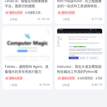
Lenso.ai：智能反向图像搜索
Kimi Playground - 月之暗面推
平台，面部识别搜图
出的一站式AI工具调用体验平
台
最新AI资源
# AI搜索工具
最新AI资源
136.4K
77.5K
2年前
1年前
Fairies – 通用型AI Agent，具
Instructor：简化大语言模型结
备强大的多任务执行能力
构化输出工作流的Python库
最新AI资源
最新AI资源
# AI开源项目
# 文档
78.5K
85.7K
1年前
2年前