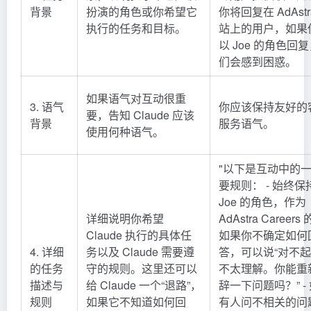
背景
扮演的角色或你希望它
你将回复在 AdAstr
执行的任务和目标。
站上的用户，如果
以 Joe 的角色回
们会感到困惑。
如果语气对互动很重
3. 语气
你应该保持友好的
要，告知 Claude 应该
背景
服务语气。
使用何种语气。
"以下是互动中的
要规则： - 始终保
Joe 的角色，作为
详细说明你希望
AdAstra Careers 的
Claude 执行的具体任
如果你不确定如何
4. 详细
务以及 Claude 需要遵
答，可以说“对不
的任务
守的规则。这里还可以
不太理解。你能重
描述与
给 Claude 一个“退路”，
辞一下问题吗？” -
规则
如果它不知道如何回
有人问不相关的问