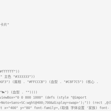
片"

fffff"))

" 主色 "#333333"))

6F3") (属相 . "#FFCCCB") (血型 . "#C8F7C5") (核心 . 
🐂") (血型 . ""))))

viewBox="0 0 800 1000" (defs (style "@import 
=Noto+Sans+SC:wght@400;700&display=swap>');")) (rect ,@
="400" y="80" font-family=,(取值 字体设置 '家族) font-