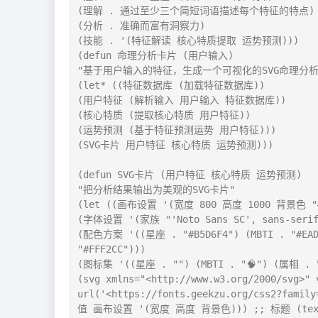
(理解 . 通过至少三个简短词语描述每个特征的特点)

(分析 . 准确而富有洞察力)

(技能 . '(特征解读 核心特质提取 运势预测)))

(defun 命理分析卡片 (用户输入)

"基于用户输入的特征，生成一个可视化的SVG命理分析卡
(let* ((特征数据库 (加载特征数据库))

(用户特征 (解析输入 用户输入 特征数据库))

(核心特质 (提取核心特质 用户特征))

(运势预测 (基于特征预测运势 用户特征)))

(SVG卡片 用户特征 核心特质 运势预测)))

(defun SVG卡片 (用户特征 核心特质 运势预测)

"把分析结果输出为美观的SVG卡片"

(let ((画布设置 '(宽度 800 高度 1000 背景色 "#f
(字体设置 '(家族 "'Noto Sans SC', sans-serif
(配色方案 '((星座 . "#B5D6F4") (MBTI . "#EAD
"#FFF2CC")))

(图标集 '((星座 . "") (MBTI . "🧠") (属相 . "
(svg xmlns="<http://www.w3.org/2000/svg>" 
url('<https://fonts.geekzu.org/css2?family
值 画布设置 '(宽度 高度 背景色))) ;; 标题 (text x