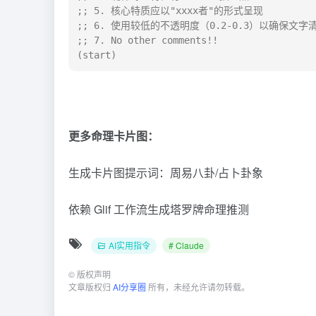
;; 5. 核心特质应以"xxxx者"的形式呈现

;; 6. 使用较低的不透明度（0.2-0.3）以确保文字清
;; 7. No other comments!!

(start)
更多命理卡片图：
生成卡片图提示词：周易八卦/占卜卦象
依赖
Glif
工作流生成塔罗牌命理推测
AI实用指令
# Claude
©
版权声明
文章版权归
AI分享圈
所有，未经允许请勿转载。