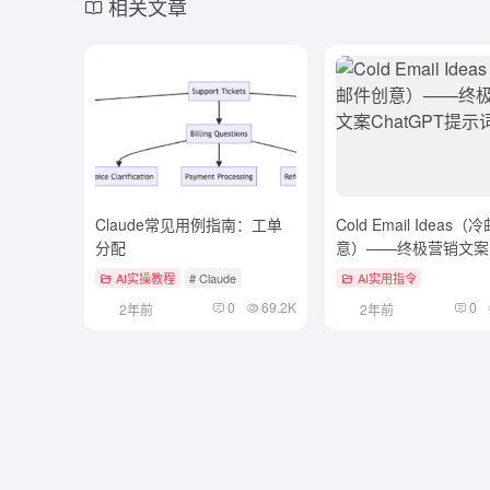
相关文章
Claude常见用例指南：工单
Cold Email Ideas
分配
意）——终极营销文案
ChatGPT提示词
AI实操教程
# Claude
AI实用指令
0
69.2K
0
2年前
2年前