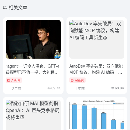
相关文章
“agent”一词令人沮丧，GPT-4
AutoDev 率先破局：双向赋能
级模型已不值一提，大神程序
MCP 协议，构建 AI 编码工具
员盘点「大模型的2024」
新生态
AI新闻
AI新闻
69.7K
63.8K
2年前
1年前