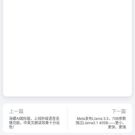
上一篇
下一篇
海螺AI国际版，上线秒级语音克
Meta发布Llama 3.3，70B参数
隆功能，中英文朗读效果十分出
强过Llama3.1 405B——更小、
色！
更快、更强