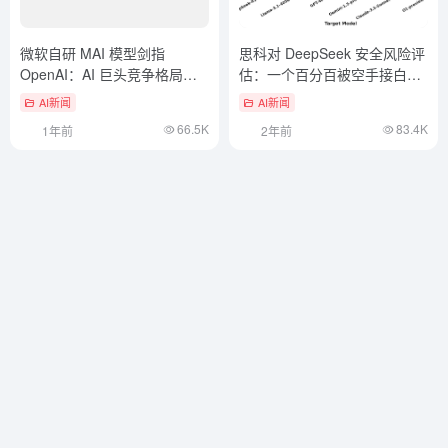
微软自研 MAI 模型剑指
思科对 DeepSeek 安全风险评
OpenAI：AI 巨头竞争格局或
估：一个百分百被空手接白刃
将重塑
的模型...
AI新闻
AI新闻
66.5K
83.4K
1年前
2年前