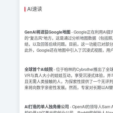
AI速读
GenAI将进驻Google地图
- Google正在利用
的"复古风"地方，这是通过分析地图数据（包括
结，以及回答后续问题。目前，这一功能已对部分美国
此外，Google还在地图中引入了沉浸式视图，用
全球首个AI妓院
- 位于柏林的Cybrothel推出了
VR与真人大小的娃娃互动，享受沉浸式体验，并与
且无需人类接触的人，为探索性提供了一个无评
来将向数字亲密性发展。然而，专家对长期以AI
AI打造的单人独角兽公司
- OpenAI的领导人S
却价值10亿美元的创业公司。Reddit的创始人Ale