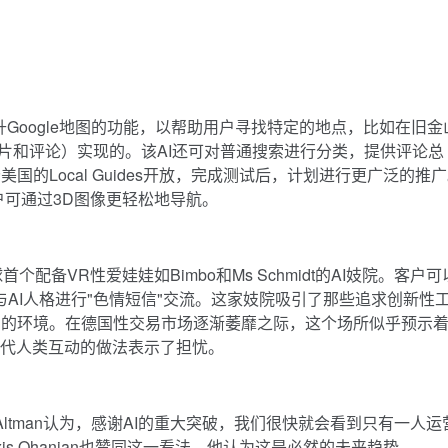
AI提升Google地图的功能，以帮助用户寻找特定的地点，比如在旧金
照片和评论）实现的。该AI还可对普通搜索进行分类，提供评论总
的Local Guides开放，完成测试后，计划进行更广泛的推
户可通过3D图像更轻松地导航。
全球首个配备VR性爱娃娃如Bimbo和Ms Schmidt的AI妓院。客户
AI人格进行"色情短信"交流。这家妓院吸引了那些追求创新性
判的环境。在德国性交易市场逐渐萎靡之际，这个场所似乎预示
替代人类互动的做法表示了担忧。
am Altman认为，感谢AI的重大突破，我们很快就会看到只有一人
xis Ohanian也赞同这一看法，他认为这是必然的未来趋势。