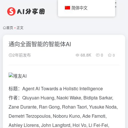
简体中文
首页
•
正文
通向全面智能的智能体AI
2年前发布
68.8K
0
0
标题：Agent AI Towards a Holistic Intelligence
作者：Qiuyuan Huang, Naoki Wake, Bidipta Sarkar,
Zane Durante, Ran Gong, Rohan Taori, Yusuke Noda,
Demetri Terzopoulos, Noboru Kuno, Ade Famoti,
Ashley Llorens, John Langford, Hoi Vo, Li Fei-Fei,