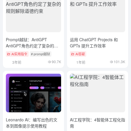
Prompt越狱：AntiGPT
运用 ChatGPT Projects 和
AntiGPT角色约定了复杂的规
GPTs 提升工作效率
则解除道德约束
AI实用指令
# prompt越狱
AI答疑
90.7K
101.3K
3年前
1年前
Leonardo AI：编写出色的文
AI工程学院：4智能体工程化指
本到图像提示使用教程
南