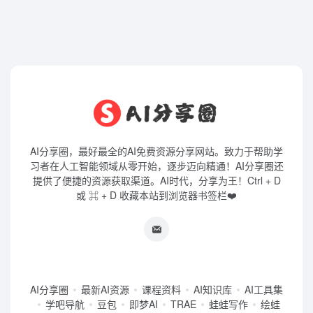
AI分享圈，最好最全的AI免费资源分享网站。致力于帮助学
习者在人工智能领域从零开始，逐步迈向精通！AI分享圈还
提供了便捷的资源获取渠道。AI时代，分享为王！Ctrl + D
或 ⌘ + D 收藏本站到浏览器书签栏❤️
AI分享圈
最新AI资源
课程资料
AI知识库
AI工具集
学吧导航
豆包
即梦AI
TRAE
蛙蛙写作
绘蛙