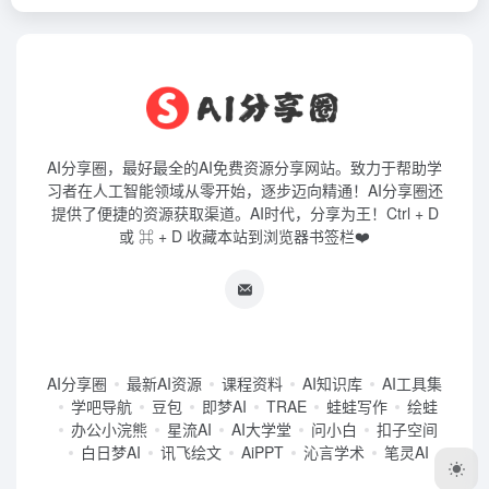
AI分享圈，最好最全的AI免费资源分享网站。致力于帮助学
习者在人工智能领域从零开始，逐步迈向精通！AI分享圈还
提供了便捷的资源获取渠道。AI时代，分享为王！Ctrl + D
或 ⌘ + D 收藏本站到浏览器书签栏❤️
AI分享圈
最新AI资源
课程资料
AI知识库
AI工具集
学吧导航
豆包
即梦AI
TRAE
蛙蛙写作
绘蛙
办公小浣熊
星流AI
AI大学堂
问小白
扣子空间
白日梦AI
讯飞绘文
AiPPT
沁言学术
笔灵AI