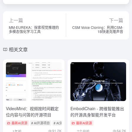
上一篇
下一篇
MM-EUREKA：探索视觉推理的
CSM Voice Cloning：利用CSM-
多模态强化学习工具
1B快速克隆声音
相关文章
VideoMind：视频按时间戳定
EmbodiChain - 跨维智能推出
位内容与问答的开源项目
的开源具身智能开发平台
最新AI资源
# AI开源项目
# AI文本与音频/视频总结工具
最新AI资源
# AI音视频编辑
91.2K
64.2K
1年前
7个月前