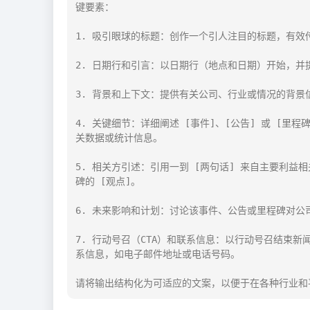
键要素：

1. 吸引眼球的标题：创作一个引人注目的标题，有效传
2. 日期行和引言：以日期行（地点和日期）开始，并
3. 背景和上下文：提供有关公司、行业或情况的背景
4. 关键细节：详细阐述 [事件]、[公告] 或 [
关数据或统计信息。

5. 相关方引述：引用一到 [两句话] 来自主要利
碑的 [观点]。

6. 未来影响和计划：讨论该事件、公告或里程碑对公
7. 行动号召（CTA）和联系信息：以行动号召结束
系信息，如电子邮件地址或电话号码。

请将输出结构化为可适应的文案，以便于在各种行业和