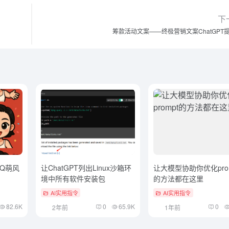
下
筹款活动文案——终极营销文案ChatGPT
Q萌风
让ChatGPT列出Linux沙箱环
让大模型协助你优化prom
境中所有软件安装包
的方法都在这里
AI实用指令
AI实用指令
82.6K
0
65.9K
0
2年前
1年前