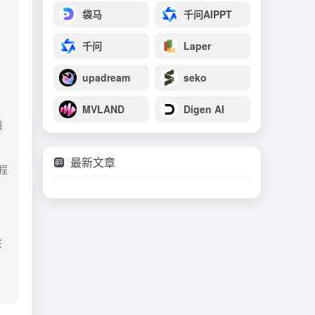
袋马
千问AIPPT
千问
Laper
upadream
seko
MVLAND
Digen AI
相
最新文章
程
联