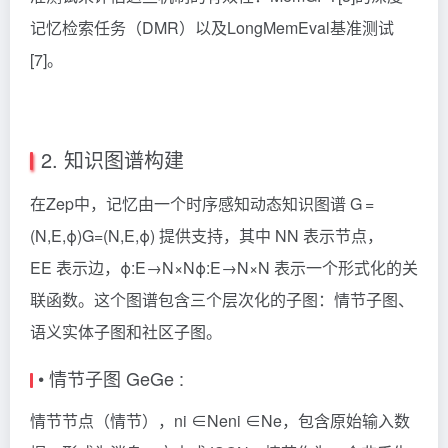
记忆检索任务（DMR）以及LongMemEval基准测试
[7]。
2. 知识图谱构建
在Zep中，记忆由一个时序感知动态知识图谱 G =
(N,E,ϕ)
G=(N,E,ϕ)
提供支持，其中 N
N
表示节点，
E
E
表示边，ϕ:E→N×N
ϕ:E→N×N
表示一个形式化的关
联函数。这个图谱包含三个层次化的子图：情节子图、
语义实体子图和社区子图。
• 情节子图 Ge
Ge​
:
情节节点（情节），ni ∈Ne
ni​ ∈Ne​
，包含原始输入数