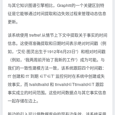
与其它知识图谱引擎相比，Graphiti的一个关键区别特
征是它能够通过时间提取和边失效过程来管理动态信息
更新。
该系统使用 tref
tref​
从情节上下文中提取关于事实的时间
信息。这使得准确提取和日期时间表示绝对时间戳（例
如，“艾伦·图灵出生于1912年6月23日”）和相对时间戳
（例如，“我两周前开始了我新的工作”）成为可能。与
我们的一致性建模方法一致，该系统跟踪四个时间戳：
t′
t′
创建和 t′
t′
到期 ∈T′
∈T′
监控何时在系统中创建或失
效事实，而 tvalid
tvalid​
和 tinvalid∈T
tinvalid​∈T
跟踪
事实成立的时间范围。这些时间数据点与其它事实信息
一起存储在边上。
新边的引入可以使数据库中的现有边失效。该系统采用