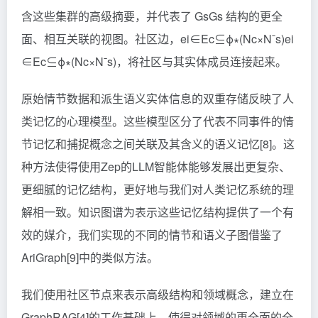
含这些集群的高级摘要，并代表了 Gs
Gs​
结构的更全
面、相互关联的视图。社区边，ei∈Ec⊆ϕ∗(Nc×Nˉs)
ei​
∈Ec​⊆ϕ∗(Nc​×Nˉs​)
，将社区与其实体成员连接起来。
原始情节数据和派生语义实体信息的双重存储反映了人
类记忆的心理模型。这些模型区分了代表不同事件的情
节记忆和捕捉概念之间关联及其含义的语义记忆[8]。这
种方法使得使用Zep的LLM智能体能够发展出更复杂、
更细腻的记忆结构，更好地与我们对人类记忆系统的理
解相一致。知识图谱为表示这些记忆结构提供了一个有
效的媒介，我们实现的不同的情节和语义子图借鉴了
AriGraph[9]中的类似方法。
我们使用社区节点来表示高级结构和领域概念，建立在
GraphRAG[4]的工作基础上，使得对领域的更全面的全