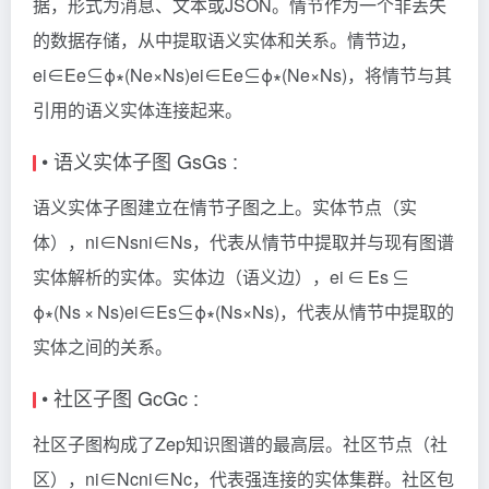
据，形式为消息、文本或JSON。情节作为一个非丢失
的数据存储，从中提取语义实体和关系。情节边，
ei∈Ee⊆ϕ∗(Ne×Ns)
ei​∈Ee​⊆ϕ∗(Ne​×Ns​)
，将情节与其
引用的语义实体连接起来。
• 语义实体子图 Gs
Gs​
:
语义实体子图建立在情节子图之上。实体节点（实
体），ni∈Ns
ni​∈Ns​
，代表从情节中提取并与现有图谱
实体解析的实体。实体边（语义边），ei ∈ Es ⊆
ϕ∗(Ns × Ns)
ei​∈Es​⊆ϕ∗(Ns​×Ns​)
，代表从情节中提取的
实体之间的关系。
• 社区子图 Gc
Gc​
:
社区子图构成了Zep知识图谱的最高层。社区节点（社
区），ni∈Nc
ni​∈Nc​
，代表强连接的实体集群。社区包