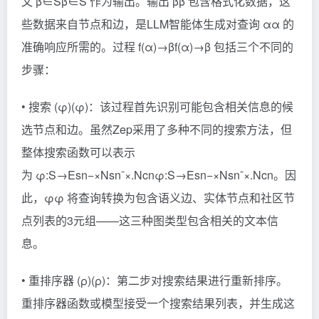
文 β∈S
β∈S
作为输出。输出 β
β
包含格式化数据，这
些数据来自节点和边，是LLM智能体生成对查询 α
α
的
准确响应所需的。过程 f(α)→β
f(α)→β
包括三个不同的
步骤：
• 搜索 (φ)
(φ)
：该过程首先识别可能包含相关信息的候
选节点和边。虽然Zep采用了多种不同的搜索方法，但
整体搜索函数可以表示
为 φ:S→Esn−×Nsnˉ×.Ncn
φ:S→Esn−​×Nsn​ˉ​×.​Ncn​
。因
此，φ
φ
将查询转换为包含语义边、实体节点和社区节
点列表的3元组——这三种图类型包含相关的文本信
息。
• 重排序器 (ρ)
(ρ)
：第二步对搜索结果进行重新排序。
重排序器函数或模型接受一个搜索结果列表，并生成这