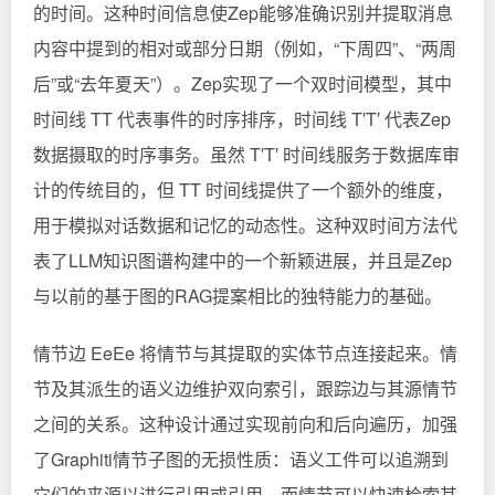
的时间。这种时间信息使Zep能够准确识别并提取消息
内容中提到的相对或部分日期（例如，“下周四”、“两周
后”或“去年夏天”）。Zep实现了一个双时间模型，其中
时间线 T
T
代表事件的时序排序，时间线 T′
T′
代表Zep
数据摄取的时序事务。虽然 T′
T′
时间线服务于数据库审
计的传统目的，但 T
T
时间线提供了一个额外的维度，
用于模拟对话数据和记忆的动态性。这种双时间方法代
表了LLM知识图谱构建中的一个新颖进展，并且是Zep
与以前的基于图的RAG提案相比的独特能力的基础。
情节边 Ee
Ee​
将情节与其提取的实体节点连接起来。情
节及其派生的语义边维护双向索引，跟踪边与其源情节
之间的关系。这种设计通过实现前向和后向遍历，加强
了Graphiti情节子图的无损性质：语义工件可以追溯到
它们的来源以进行引用或引用，而情节可以快速检索其