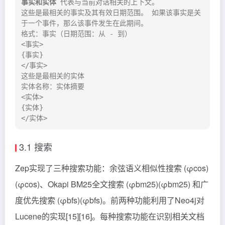
事实和实体
 代表与当前对话相关的上下文。

这些是最相关的事实及其有效日期范围。 如果该事实是关
于一个事件，那么该事件发生在此期间。

格式：事实（日期范围：从 - 到）

<事实>

{事实}

</事实>

这些是最相关的实体

实体名称：实体摘要

<实体>

{实体}

</实体>
3.1 搜索
Zep实现了三种搜索功能：余弦语义相似性搜索 (φcos)
(φcos​)
、Okapi BM25全文搜索 (φbm25)
(φbm25​)
和广
度优先搜索 (φbfs)
(φbfs​)
。前两种功能利用了Neo4j对
Lucene的实现[15][16]。每种搜索功能在识别相关文档