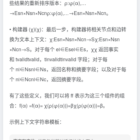
些结果的重新排序版本：ρ:φ(α),…
→Esn×Nsn×Ncn
ρ:φ(α),…→Esn​×Nsn​×Ncn​
。
• 构建器 (χ)
(χ)
：最后一步，构建器将相关节点和边转
换为文本上下文：χ:Esn×Nsn×Ncn→S
χ:Esn​×Nsn​
×Ncn→S
。对于每个 ei∈Es
ei​∈Es
，χ
χ
返回事实
和 tvalid
tvalid​
，tinvalid
tinvalid​
字段；对于每
个 ni∈Ns
ni​∈Ns​
，返回名称和摘要字段；以及对于每
个 ni∈Nc
ni​∈Nc​
，返回摘要字段。
有了这些定义，我们可以将 f
表示为这三个组件的组
合：f(α) =
f(α)=
χ(ρ(φ(α)))=β
χ(ρ(φ(α)))=β
。
示例上下文字符串模板：