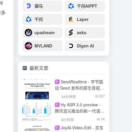
并
袋马
千问AIPPT
持多
千问
Laper
upadream
seko
MVLAND
Digen AI
最新文章
SeedRealtime - 字节跳
新
动 Seed 发布的原生音视频
全双工大模型
207
34分钟前
Hy ASR 3.0 preview -
新
腾讯混元推出的新一代语音
识别模型
1K
8小时前
JoyAI-Video-Edit - 京东
新