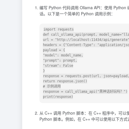
编写 Python 代码调用 Ollama API：使用 P
话。以下是一个简单的 Python 调用示例：
import requests

def call_ollama_api(prompt, model_name="lla
url = "http://localhost:11434/api/generate"
headers = {"Content-Type": "application/jso
payload = {

"model": model_name,

"prompt": prompt,

"stream": False

}

response = requests.post(url, json=payload,
return response.json()

# 示例调用

response = call_ollama_api("黑神话好玩吗？")

从 C++ 调用 Python 脚本：在 C++ 程序
Python 脚本。例如，在 C++ 中可以使用以下方式调