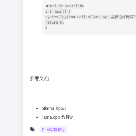
#include <cstdlib>

int main() {

system("python call_ollama.py '黑神话好玩吗？'
return 0;

参考文档
ollama-hpp
llama.cpp 教程
AI实操教程