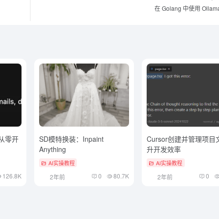
在 Golang 中使用 Ollama
g？从零开
SD模特换装：Inpaint
Cursor创建并管理项
Anything
升开发效率
AI实操教程
AI实操教程
126.8K
0
80.7K
0
2年前
2年前