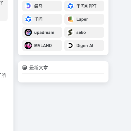
供了
袋马
千问AIPPT
千问
Laper
upadream
seko
MVLAND
Digen AI
最新文章
了所