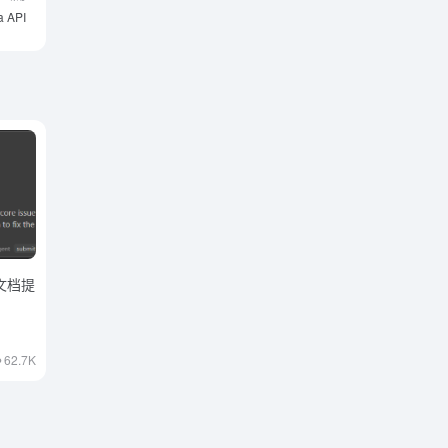
 API
目文档提
62.7K