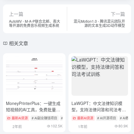
上一篇
下一篇
AutoMV - M-A-P联合北邮、南大
混元Motion1.0 - 腾讯混元团队开
等开源的免费音乐视频生成系统
源的文本生成3D动作模型
相关文章
MoneyPrinterPlus：一键生成
LaWGPT：中文法律知识模
短视频的AI工具，免费批量混
型，支持法律问答和司法考试
剪
训练
最新AI资源
# AI副业赚钱项目
# AI开源项目
最新AI资源
# AI视频生成工具
# AI开源项目
# AI教
102.5K
80.9K
2年前
1年前