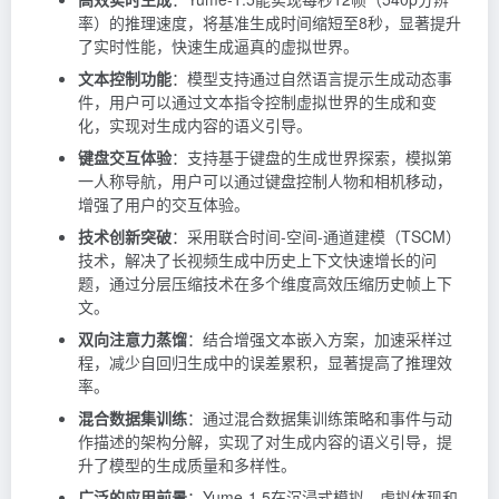
率）的推理速度，将基准生成时间缩短至8秒，显著提升
了实时性能，快速生成逼真的虚拟世界。
文本控制功能
：模型支持通过自然语言提示生成动态事
件，用户可以通过文本指令控制虚拟世界的生成和变
化，实现对生成内容的语义引导。
键盘交互体验
：支持基于键盘的生成世界探索，模拟第
一人称导航，用户可以通过键盘控制人物和相机移动，
增强了用户的交互体验。
技术创新突破
：采用联合时间-空间-通道建模（TSCM）
技术，解决了长视频生成中历史上下文快速增长的问
题，通过分层压缩技术在多个维度高效压缩历史帧上下
文。
双向注意力蒸馏
：结合增强文本嵌入方案，加速采样过
程，减少自回归生成中的误差累积，显著提高了推理效
率。
混合数据集训练
：通过混合数据集训练策略和事件与动
作描述的架构分解，实现了对生成内容的语义引导，提
升了模型的生成质量和多样性。
广泛的应用前景
：Yume-1.5在沉浸式模拟、虚拟体现和