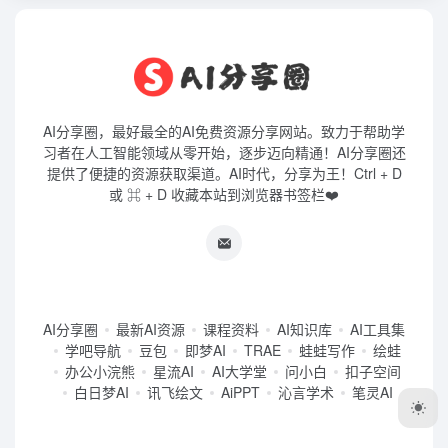
AI分享圈，最好最全的AI免费资源分享网站。致力于帮助学
习者在人工智能领域从零开始，逐步迈向精通！AI分享圈还
提供了便捷的资源获取渠道。AI时代，分享为王！Ctrl + D
或 ⌘ + D 收藏本站到浏览器书签栏❤️
AI分享圈
最新AI资源
课程资料
AI知识库
AI工具集
学吧导航
豆包
即梦AI
TRAE
蛙蛙写作
绘蛙
办公小浣熊
星流AI
AI大学堂
问小白
扣子空间
白日梦AI
讯飞绘文
AiPPT
沁言学术
笔灵AI