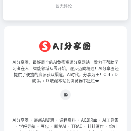
暂无评论...
AI分享圈，最好最全的AI免费资源分享网站。致力于帮助学
习者在人工智能领域从零开始，逐步迈向精通！AI分享圈还
提供了便捷的资源获取渠道。AI时代，分享为王！Ctrl + D
或 ⌘ + D 收藏本站到浏览器书签栏❤️
AI分享圈
最新AI资源
课程资料
AI知识库
AI工具集
学吧导航
豆包
即梦AI
TRAE
蛙蛙写作
绘蛙