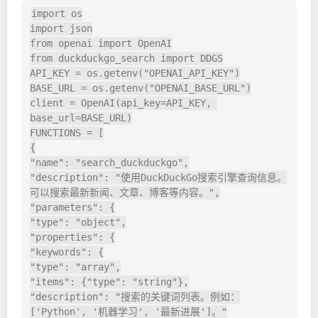
import os

import json

from openai import OpenAI

from duckduckgo_search import DDGS

API_KEY = os.getenv("OPENAI_API_KEY")

BASE_URL = os.getenv("OPENAI_BASE_URL")

client = OpenAI(api_key=API_KEY, 
base_url=BASE_URL)

FUNCTIONS = [

{

"name": "search_duckduckgo",

"description": "使用DuckDuckGo搜索引擎查询信息。
可以搜索最新新闻、文章、博客等内容。",

"parameters": {

"type": "object",

"properties": {

"keywords": {

"type": "array",

"items": {"type": "string"},

"description": "搜索的关键词列表。例如：
['Python', '机器学习', '最新进展']。"
