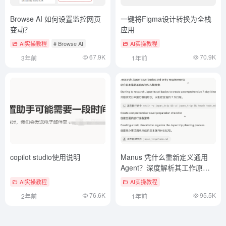
Browse AI 如何设置监控网页
一键将Figma设计转换为全栈
变动？
应用
AI实操教程
# Browse AI
AI实操教程
67.9K
70.9K
3年前
1年前
copilot studio使用说明
Manus 凭什么重新定义通用
Agent？深度解析其工作原理
与交互设计
AI实操教程
AI实操教程
76.6K
95.5K
2年前
1年前