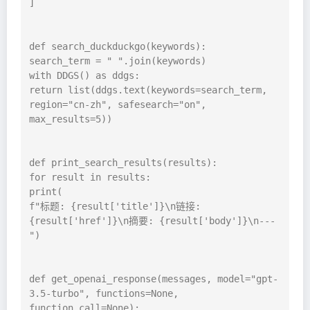
]

def search_duckduckgo(keywords):

search_term = " ".join(keywords)

with DDGS() as ddgs:

return list(ddgs.text(keywords=search_term, 
region="cn-zh", safesearch="on", 
max_results=5))

def print_search_results(results):

for result in results:

print(

f"标题: {result['title']}\n链接: 
{result['href']}\n摘要: {result['body']}\n---
")

def get_openai_response(messages, model="gpt-
3.5-turbo", functions=None, 
function_call=None):
