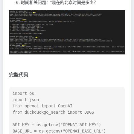
时间相关问题："现在的北京时间是多少？
完整代码
import os

import json

from openai import OpenAI

from duckduckgo_search import DDGS

API_KEY = os.getenv("OPENAI_API_KEY")

BASE_URL = os.getenv("OPENAI_BASE_URL")
