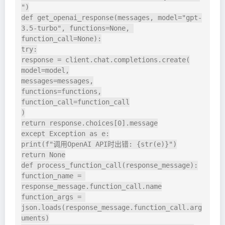
")

def get_openai_response(messages, model="gpt-
3.5-turbo", functions=None, 
function_call=None):

try:

response = client.chat.completions.create(

model=model,

messages=messages,

functions=functions,

function_call=function_call

)

return response.choices[0].message

except Exception as e:

print(f"调用OpenAI API时出错: {str(e)}")

return None

def process_function_call(response_message):

function_name = 
response_message.function_call.name

function_args = 
json.loads(response_message.function_call.arg
uments)
