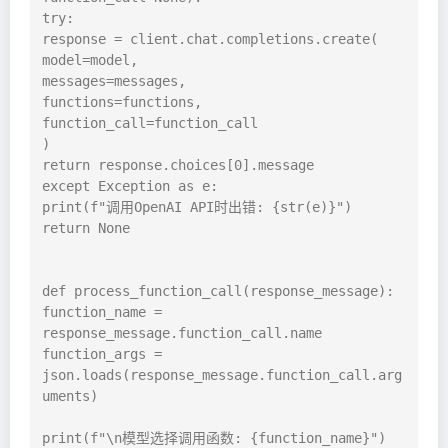
try:

response = client.chat.completions.create(

model=model,

messages=messages,

functions=functions,

function_call=function_call

)

return response.choices[0].message

except Exception as e:

print(f"调用OpenAI API时出错: {str(e)}")

return None

def process_function_call(response_message):

function_name = 
response_message.function_call.name

function_args = 
json.loads(response_message.function_call.arg
uments)

print(f"\n模型选择调用函数: {function_name}")
