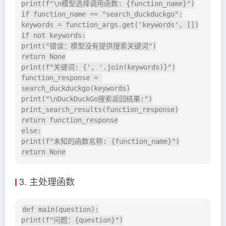
print(f"\n模型选择调用函数: {function_name}")

if function_name == "search_duckduckgo":

keywords = function_args.get('keywords', [])

if not keywords:

print("错误：模型没有提供搜索关键词")

return None

print(f"关键词: {', '.join(keywords)}")

function_response = 
search_duckduckgo(keywords)

print("\nDuckDuckGo搜索返回结果:")

print_search_results(function_response)

return function_response

else:

print(f"未知的函数名称: {function_name}")

3. 主处理函数
def main(question):

print(f"问题：{question}")
