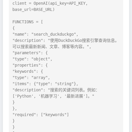
client = OpenAI(api_key=API_KEY, 
base_url=BASE_URL)

FUNCTIONS = [

{

"name": "search_duckduckgo",

"description": "使用DuckDuckGo搜索引擎查询信息。
可以搜索最新新闻、文章、博客等内容。",

"parameters": {

"type": "object",

"properties": {

"keywords": {

"type": "array",

"items": {"type": "string"},

"description": "搜索的关键词列表。例如：
['Python', '机器学习', '最新进展']。"

}

},

"required": ["keywords"]

}

}
