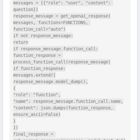
messages = [{"role": "user", "content": 
question}]

response_message = get_openai_response(

messages, functions=FUNCTIONS, 
function_call="auto")

if not response_message:

return

if response_message.function_call:

function_response = 
process_function_call(response_message)

if function_response:

messages.extend([

response_message.model_dump(),

{

"role": "function",

"name": response_message.function_call.name,

"content": json.dumps(function_response, 
ensure_ascii=False)

}

])

final_response = 