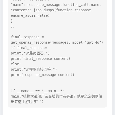
"name": response_message.function_call.name,

"content": json.dumps(function_response, 
ensure_ascii=False)

}

])

final_response = 
get_openai_response(messages, model="gpt-4o")

if final_response:

print("\n最终回答:")

print(final_response.content)

else:

print("\n模型直接回答:")

print(response_message.content)

if __name__ == "__main__":

main("植物大战僵尸杂交版的作者是谁？他是怎么想到做
出来这个游戏的？")