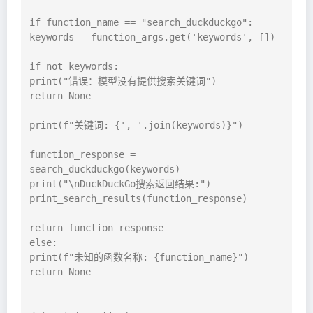
if function_name == "search_duckduckgo":

keywords = function_args.get('keywords', [])

if not keywords:

print("错误：模型没有提供搜索关键词")

return None

print(f"关键词: {', '.join(keywords)}")

function_response = 
search_duckduckgo(keywords)

print("\nDuckDuckGo搜索返回结果:")

print_search_results(function_response)

return function_response

else:

print(f"未知的函数名称: {function_name}")

return None
