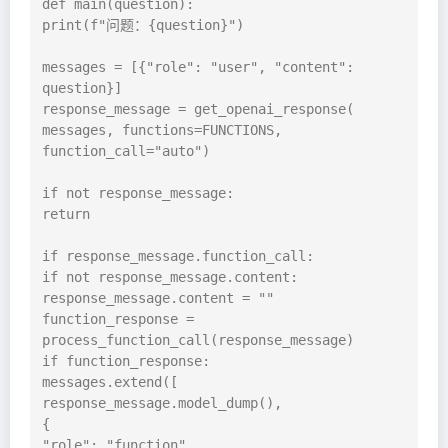
def main(question):

print(f"问题：{question}")

messages = [{"role": "user", "content": 
question}]

response_message = get_openai_response(

messages, functions=FUNCTIONS, 
function_call="auto")

if not response_message:

return

if response_message.function_call:

if not response_message.content:

response_message.content = ""

function_response = 
process_function_call(response_message)

if function_response:

messages.extend([

response_message.model_dump(),

{

"role": "function",
