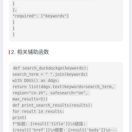
}

},

"required": ["keywords"]

}

}

2. 相关辅助函数
def search_duckduckgo(keywords):

search_term = " ".join(keywords)

with DDGS() as ddgs:

return list(ddgs.text(keywords=search_term, 
region="cn-zh", safesearch="on", 
max_results=5))

def print_search_results(results):

for result in results:

print(

f"标题: {result['title']}\n链接: 
{result['href']}\n摘要: {result['body']}\n---