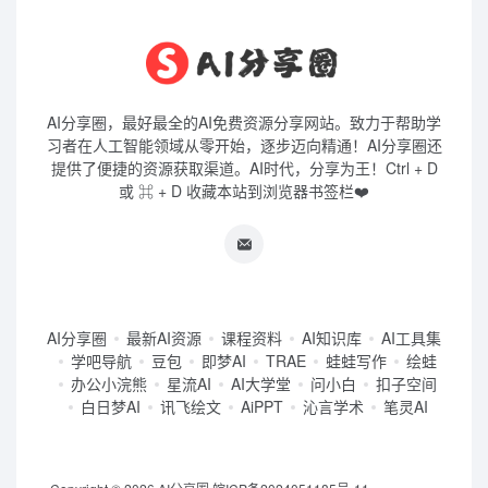
AI分享圈，最好最全的AI免费资源分享网站。致力于帮助学
习者在人工智能领域从零开始，逐步迈向精通！AI分享圈还
提供了便捷的资源获取渠道。AI时代，分享为王！Ctrl + D
或 ⌘ + D 收藏本站到浏览器书签栏❤️
AI分享圈
最新AI资源
课程资料
AI知识库
AI工具集
学吧导航
豆包
即梦AI
TRAE
蛙蛙写作
绘蛙
办公小浣熊
星流AI
AI大学堂
问小白
扣子空间
白日梦AI
讯飞绘文
AiPPT
沁言学术
笔灵AI