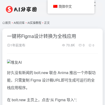
简体中文
首页
•
AI知识库
•
AI实操教程
•
正文
一键将Figma设计转换为全栈应用
1年前发布
70.8K
0
0
好久没有新闻的
bolt.new
联合
Anima
推出一个炸裂功
能，只需复制 Figma 设计稿URL即可生成可运行的全
栈应用程序。
在
bolt
.new 主页上，点击“从 Figma 导入”：