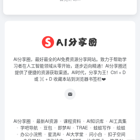
AI分享圈，最好最全的AI免费资源分享网站。致力于帮助学
习者在人工智能领域从零开始，逐步迈向精通！AI分享圈还
提供了便捷的资源获取渠道。AI时代，分享为王！Ctrl + D
或 ⌘ + D 收藏本站到浏览器书签栏❤️
AI分享圈
最新AI资源
课程资料
AI知识库
AI工具集
学吧导航
豆包
即梦AI
TRAE
蛙蛙写作
绘蛙
办公小浣熊
星流AI
AI大学堂
问小白
扣子空间