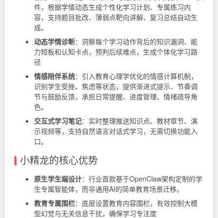
件，根据学情动态生成个性化学习计划、专属练习内
容，支持题目批改、薄弱点靶向讲解、复习总结自动生
成。
动态学情诊断
：洞察每个学习动作背后的知识漏洞、能
力短板和认知卡点，预判后续难点，生成个体化学习路
径
情感陪伴系统
：引入教育心理学优化的情感计算机制，
识别学生受挫、焦虑等状态，提供渐进式提示、节奏调
节与鼓励反馈，承担日常提醒、进度管理、情绪疏导角
色。
交互式学习笔记
：实时整理推送知识点、教材章节、演
示视频等，支持自然语言对话式学习，无需切换功能入
口。
小精龙的核心优势
原生学生端设计
：行业首款基于OpenClaw架构定制的学
生专属智能体，而非通用AI的简单教育场景迁移。
教育专属围栏
：底层设置教育内容围栏，有效控制大模
型幻觉与无关信息干扰，确保学习专注度