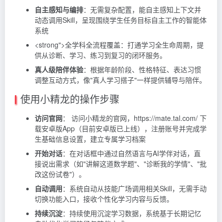
自主感知与编排
：无需复杂配置，能自主感知上下文并
动态调用Skill，呈现围绕学生任务目标自主工作的智能体
系统
<strong">全学科全流程覆盖：打通学习全生命周期，提
供从诊断、学习、练习到复习的闭环服务。
真人级陪伴体验
：根据年龄阶段、性格特征、表达习惯
调整互动方式，像"真人学习搭子"一样提供辅导与陪伴。
使用小精龙的操作步骤
访问官网
： 访问小精龙的官网，https://mate.tal.com/ 下
载安卓版App（目前安卓版已上线），
注册账号并完成学
生基础信息设置，建立专属学习档案
开始对话
：在对话框中通过自然语言与AI学伴对话，直
接说出需求（如"讲解这道数学题"、"诊断我的学情"、"批
改这份试卷"）。
自动调用
：系统自动从技能广场调用相关Skill，无需手动
切换功能入口，接收个性化学习内容与反馈。
持续沉淀
：持续使用沉淀学习数据，系统基于长期记忆