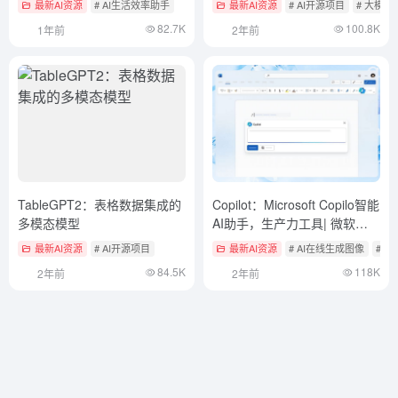
最新AI资源
# AI生活效率助手
最新AI资源
# AI开源项目
# 大模型
82.7K
100.8K
1年前
2年前
TableGPT2：表格数据集成的
Copilot：Microsoft Copilo智能
多模态模型
AI助手，生产力工具| 微软
Copilo国内访问
最新AI资源
# AI开源项目
最新AI资源
# AI在线生成图像
# 
84.5K
118K
2年前
2年前