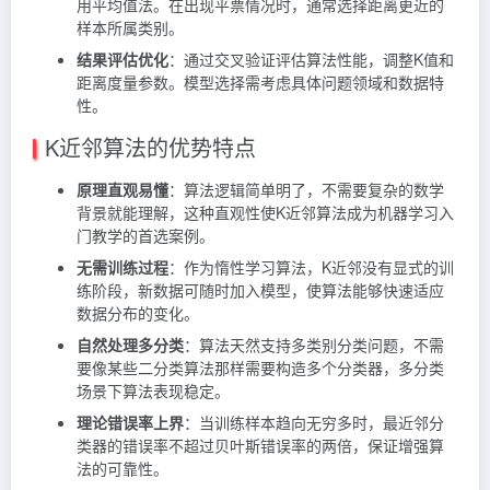
用平均值法。在出现平票情况时，通常选择距离更近的
样本所属类别。
结果评估优化
：通过交叉验证评估算法性能，调整K值和
距离度量参数。模型选择需考虑具体问题领域和数据特
性。
K近邻算法的优势特点
原理直观易懂
：算法逻辑简单明了，不需要复杂的数学
背景就能理解，这种直观性使K近邻算法成为机器学习入
门教学的首选案例。
无需训练过程
：作为惰性学习算法，K近邻没有显式的训
练阶段，新数据可随时加入模型，使算法能够快速适应
数据分布的变化。
自然处理多分类
：算法天然支持多类别分类问题，不需
要像某些二分类算法那样需要构造多个分类器，多分类
场景下算法表现稳定。
理论错误率上界
：当训练样本趋向无穷多时，最近邻分
类器的错误率不超过贝叶斯错误率的两倍，保证增强算
法的可靠性。