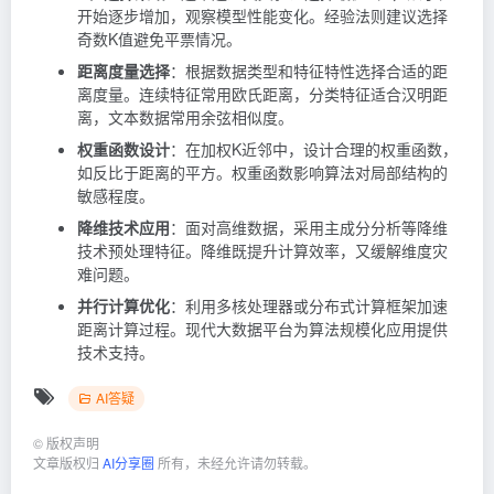
开始逐步增加，观察模型性能变化。经验法则建议选择
奇数K值避免平票情况。
距离度量选择
：根据数据类型和特征特性选择合适的距
离度量。连续特征常用欧氏距离，分类特征适合汉明距
离，文本数据常用余弦相似度。
权重函数设计
：在加权K近邻中，设计合理的权重函数，
如反比于距离的平方。权重函数影响算法对局部结构的
敏感程度。
降维技术应用
：面对高维数据，采用主成分分析等降维
技术预处理特征。降维既提升计算效率，又缓解维度灾
难问题。
并行计算优化
：利用多核处理器或分布式计算框架加速
距离计算过程。现代大数据平台为算法规模化应用提供
技术支持。
AI答疑
©
版权声明
文章版权归
AI分享圈
所有，未经允许请勿转载。