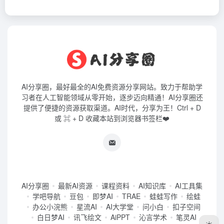
AI分享圈，最好最全的AI免费资源分享网站。致力于帮助学
习者在人工智能领域从零开始，逐步迈向精通！AI分享圈还
提供了便捷的资源获取渠道。AI时代，分享为王！Ctrl + D
或 ⌘ + D 收藏本站到浏览器书签栏❤️
AI分享圈
最新AI资源
课程资料
AI知识库
AI工具集
学吧导航
豆包
即梦AI
TRAE
蛙蛙写作
绘蛙
办公小浣熊
星流AI
AI大学堂
问小白
扣子空间
白日梦AI
讯飞绘文
AiPPT
沁言学术
笔灵AI