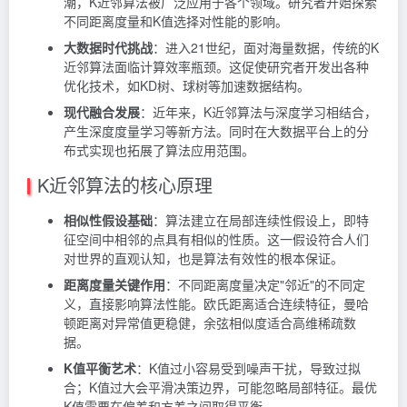
潮，K近邻算法被广泛应用于各个领域。研究者开始探索
不同距离度量和K值选择对性能的影响。
大数据时代挑战
：进入21世纪，面对海量数据，传统的K
近邻算法面临计算效率瓶颈。这促使研究者开发出各种
优化技术，如KD树、球树等加速数据结构。
现代融合发展
：近年来，K近邻算法与深度学习相结合，
产生深度度量学习等新方法。同时在大数据平台上的分
布式实现也拓展了算法应用范围。
K近邻算法的核心原理
相似性假设基础
：算法建立在局部连续性假设上，即特
征空间中相邻的点具有相似的性质。这一假设符合人们
对世界的直观认知，也是算法有效性的根本保证。
距离度量关键作用
：不同距离度量决定"邻近"的不同定
义，直接影响算法性能。欧氏距离适合连续特征，曼哈
顿距离对异常值更稳健，余弦相似度适合高维稀疏数
据。
K值平衡艺术
：K值过小容易受到噪声干扰，导致过拟
合；K值过大会平滑决策边界，可能忽略局部特征。最优
K值需要在偏差和方差之间取得平衡。