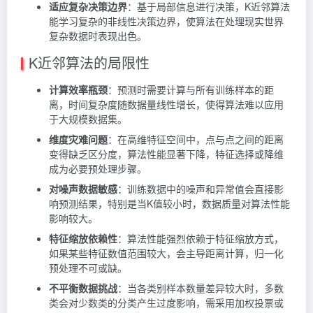
适应复杂决策边界
：基于局部信息进行决策，K近邻算法
能学习复杂的非线性决策边界，使算法在处理现实世界
复杂数据时表现出色。
K近邻算法的局限性
计算效率瓶颈
：预测时需要计算与所有训练样本的距
离，时间复杂度随数据量线性增长，使得算法难以应用
于大规模数据集。
维度灾难问题
：在高维特征空间中，点与点之间的距离
变得缺乏区分度，算法性能显著下降，特征选择或降维
成为必要预处理步骤。
对噪声数据敏感
：训练数据中的噪声和异常值会直接影
响预测结果，特别是当K值较小时，数据质量对算法性能
影响较大。
特征缩放依赖性
：算法性能强烈依赖于特征缩放方式，
如果某些特征数值范围较大，会主导距离计算，归一化
预处理不可或缺。
不平衡数据挑战
：当各类别样本数量差异较大时，多数
类会对少数类的分类产生过度影响，需采用加权投票或