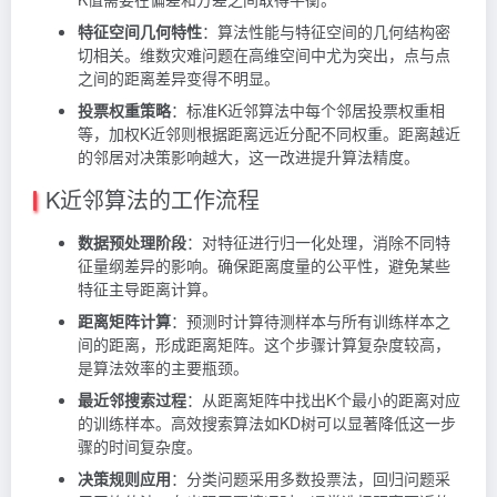
特征空间几何特性
：算法性能与特征空间的几何结构密
切相关。维数灾难问题在高维空间中尤为突出，点与点
之间的距离差异变得不明显。
投票权重策略
：标准K近邻算法中每个邻居投票权重相
等，加权K近邻则根据距离远近分配不同权重。距离越近
的邻居对决策影响越大，这一改进提升算法精度。
K近邻算法的工作流程
数据预处理阶段
：对特征进行归一化处理，消除不同特
征量纲差异的影响。确保距离度量的公平性，避免某些
特征主导距离计算。
距离矩阵计算
：预测时计算待测样本与所有训练样本之
间的距离，形成距离矩阵。这个步骤计算复杂度较高，
是算法效率的主要瓶颈。
最近邻搜索过程
：从距离矩阵中找出K个最小的距离对应
的训练样本。高效搜索算法如KD树可以显著降低这一步
骤的时间复杂度。
决策规则应用
：分类问题采用多数投票法，回归问题采