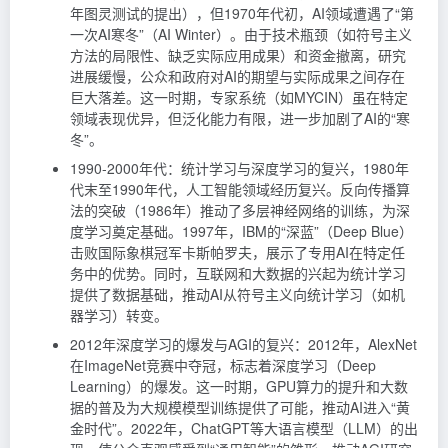
年图灵测试的提出），但1970年代初，AI领域遭遇了“第
一次AI寒冬”（AI Winter）。由于技术瓶颈（如符号主义
方法的局限性、缺乏实际应用成果）和资金撤离，研究
进展缓慢，公众和政府对AI的期望与实际成果之间存在
巨大落差。这一时期，专家系统（如MYCIN）虽在特定
领域表现优异，但泛化能力有限，进一步加剧了AI的“寒
冬”。
1990-2000年代：统计学习与深度学习的复兴，1980年
代末至1990年代，人工智能领域经历复兴。反向传播算
法的突破（1986年）推动了多层神经网络的训练，为深
度学习奠定基础。1997年，IBM的“深蓝”（Deep Blue）
击败国际象棋冠军卡斯帕罗夫，展示了专用AI在特定任
务中的优势。同时，互联网和大数据的兴起为统计学习
提供了数据基础，推动AI从符号主义向统计学习（如机
器学习）转变。
2012年深度学习的爆发与AGI的复兴：2012年，AlexNet
在ImageNet竞赛中夺冠，标志着深度学习（Deep
Learning）的爆发。这一时期，GPU算力的提升和大数
据的普及为大规模模型训练提供了可能，推动AI进入“黄
金时代”。2022年，ChatGPT等大语言模型（LLM）的出