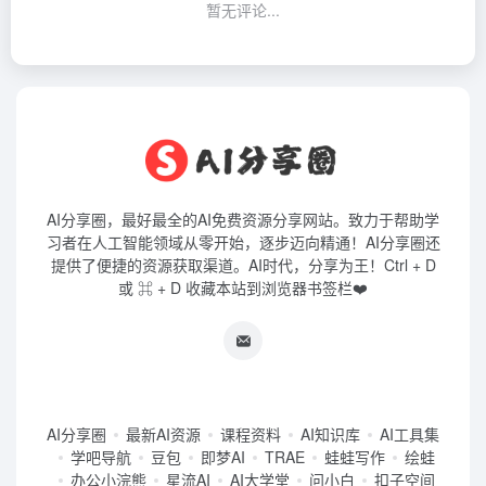
暂无评论...
AI分享圈，最好最全的AI免费资源分享网站。致力于帮助学
习者在人工智能领域从零开始，逐步迈向精通！AI分享圈还
提供了便捷的资源获取渠道。AI时代，分享为王！Ctrl + D
或 ⌘ + D 收藏本站到浏览器书签栏❤️
AI分享圈
最新AI资源
课程资料
AI知识库
AI工具集
学吧导航
豆包
即梦AI
TRAE
蛙蛙写作
绘蛙
办公小浣熊
星流AI
AI大学堂
问小白
扣子空间