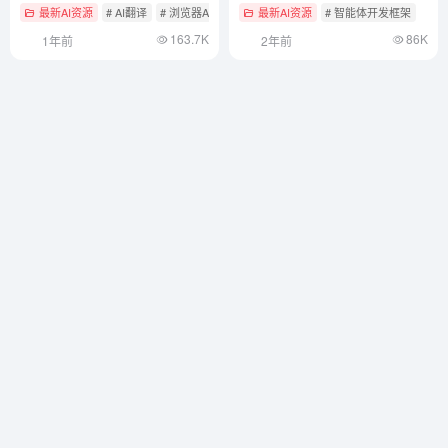
PDF/EPUB/视频字幕全支持
最新AI资源
# AI翻译
# 浏览器AI助手
最新AI资源
# 智能体开发框架
163.7K
86K
1年前
2年前