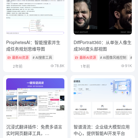
ProphetesAI：智能搜索并生
DiffPortrait360：从单张人像生
成任务规划思维导图
成360度头部视图
最新AI资源
# AI搜索工具
最新AI资源
# AI图像风格控制
# A
78.8K
91K
2年前
1年前
沉浸式翻译插件：免费多语言
智谱清流：企业级大模型应用
实时网页翻译工具，
中心，提供智能AI开发平台