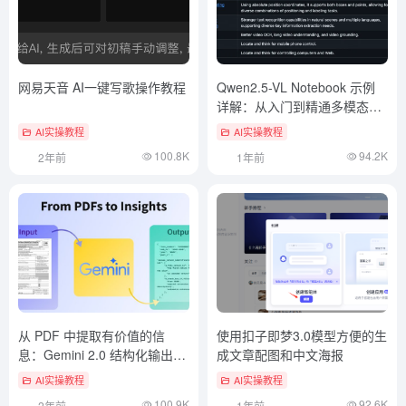
网易天音 AI一键写歌操作教程
Qwen2.5-VL Notebook 示例
详解：从入门到精通多模态视
觉模型
AI实操教程
AI实操教程
100.8K
94.2K
2年前
1年前
从 PDF 中提取有价值的信
使用扣子即梦3.0模型方便的生
息：Gemini 2.0 结构化输出方
成文章配图和中文海报
案
AI实操教程
AI实操教程
100.9K
92.6K
2年前
1年前