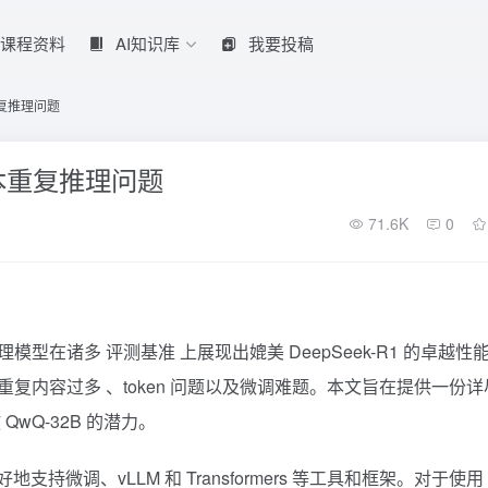
课程资料
AI知识库
我要投稿
本重复推理问题
化版本重复推理问题
71.6K
0
理模型在诸多
评测基准
上展现出媲美
DeepSeek-R1
的卓越性
重复内容过多 、token 问题以及微调难题。本文旨在提供一份详
wQ-32B 的潜力。
微调、vLLM 和 Transformers 等工具和框架。对于使用