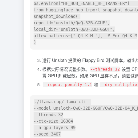
os.environ["HF_HUB_ENABLE_HF_TRANSFER"] = "
from huggingface_hub import snapshot_downlo
snapshot_download( 

repo_id="unsloth/QwQ-32B-GGUF",

local_dir="unsloth-QwQ-32B-GGUF",

allow_patterns=[" Q4_K_M "],  # For Q4_K_M

运行 Unsloth 提供的 Flappy Bird 测试脚本
根据实际情况调整参数。
设置 CP
--threads 32
置 GPU 卸载层数。如果 GPU 显存不足，请尝试
和
--repeat-penalty 1.1
--dry-multiplie
./llama.cpp/llama-cli  

--model unsloth-QwQ-32B-GGUF/QwQ-32B-Q4_K_M
--threads 32

--ctx-size 16384

--n-gpu-layers 99

--seed 3407
