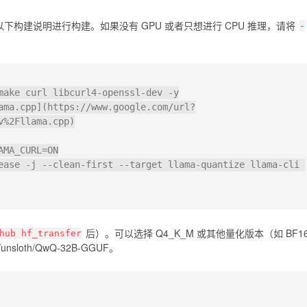
下构建说明进行构建。如果没有 GPU 或者只想进行 CPU 推理，请将
-
make curl libcurl4-openssl-dev -y

ama.cpp](https://www.google.com/url?
%2Fllama.cpp)

MA_CURL=ON

ease -j --clean-first --target llama-quantize llama-cli 
后）。可以选择 Q4_K_M 或其他量化版本（如 BF16
hub hf_transfer
unsloth/QwQ-32B-GGUF。