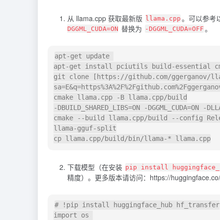
从
llama.cpp
获取最新版
。可以参考以
llama.cpp
替换为
。
DGGML_CUDA=ON
-DGGML_CUDA=OFF
apt-get update 

apt-get install pciutils build-essential c
git clone [https://github.com/ggerganov/ll
sa=E&q=https%3A%2F%2Fgithub.com%2Fggerganov
cmake llama.cpp -B llama.cpp/build

-DBUILD_SHARED_LIBS=ON -DGGML_CUDA=ON -DLLA
cmake --build llama.cpp/build --config Rel
llama-gguf-split

下载模型（在安装
pip install huggingface_
精度）。更多版本请访问：https://huggingface.co/
# !pip install huggingface_hub hf_transfer

import os 
