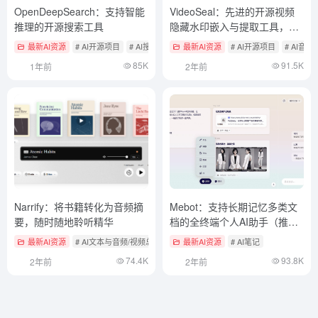
OpenDeepSearch：支持智能
VideoSeal：先进的开源视频
推理的开源搜索工具
隐藏水印嵌入与提取工具，保
护视频版权
最新AI资源
# AI开源项目
# AI搜索工具
最新AI资源
# AI开源项目
# AI音
85K
91.5K
1年前
2年前
Narrify：将书籍转化为音频摘
Mebot：支持长期记忆多类文
要，随时随地聆听精华
档的全终端个人AI助手（推
荐）
最新AI资源
# AI文本与音频/视频总结工具
最新AI资源
# AI笔记
74.4K
93.8K
2年前
2年前