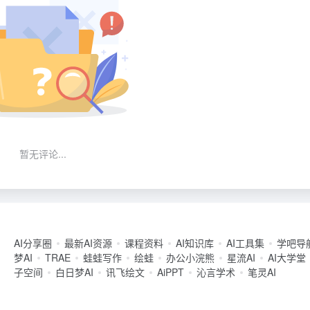
暂无评论...
AI分享圈
最新AI资源
课程资料
AI知识库
AI工具集
学吧导
梦AI
TRAE
蛙蛙写作
绘蛙
办公小浣熊
星流AI
AI大学堂
子空间
白日梦AI
讯飞绘文
AiPPT
沁言学术
笔灵AI