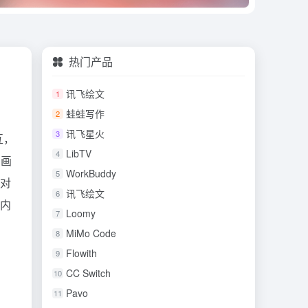
热门产品
讯飞绘文
1
蛙蛙写作
2
讯飞星火
3
互，
LibTV
4
、画
WorkBuddy
5
持对
讯飞绘文
6
国内
Loomy
7
MiMo Code
8
Flowith
9
CC Switch
10
Pavo
11