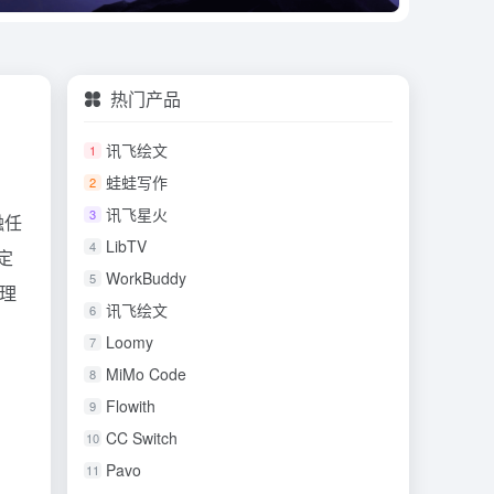
热门产品
讯飞绘文
1
蛙蛙写作
2
讯飞星火
3
融任
LibTV
4
定
WorkBuddy
5
理
讯飞绘文
6
Loomy
7
MiMo Code
8
Flowith
9
CC Switch
10
Pavo
11