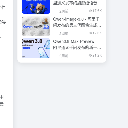
里通义发布的旗舰级语音合
个性
成大模型
17.6K
2周前
Qwen-Image-3.0 - 阿里千
合等
问发布的第三代图像生成基
础模型
17.3K
2周前
。
Qwen3.8-Max-Preview -
阿里通义千问发布的新一代
旗舰大模型
21.2K
2周前
用
最